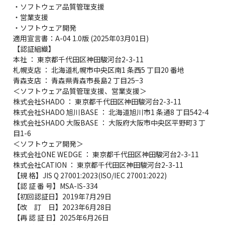
・ソフトウェア品質管理支援
・営業支援
・ソフトウェア開発
適用宣言書：A-04 1.0版 (2025年03月01日)
【認証組織】
本社 ： 東京都千代田区神田駿河台2-3-11
札幌支店 ： 北海道札幌市中央区南1 条西5 丁目20 番地
青森支店 ： 青森県青森市長島2 丁目25−3
＜ソフトウェア品質管理支援、営業支援＞
株式会社SHADO ： 東京都千代田区神田駿河台2-3-11
株式会社SHADO 旭川BASE ： 北海道旭川市1 条通8 丁目542-4
株式会社SHADO 大阪BASE ： 大阪府大阪市中央区平野町3 丁
目1-6
＜ソフトウェア開発＞
株式会社ONE WEDGE ： 東京都千代田区神田駿河台2-3-11
株式会社CATION ： 東京都千代田区神田駿河台2-3-11
【規 格】JIS Q 27001:2023(ISO/IEC 27001:2022)
【認 証 番 号】MSA-IS-334
【初回認証日】2019年7月29日
【改 訂 日】2023年6月28日
【再 認 証 日】2025年6月26日